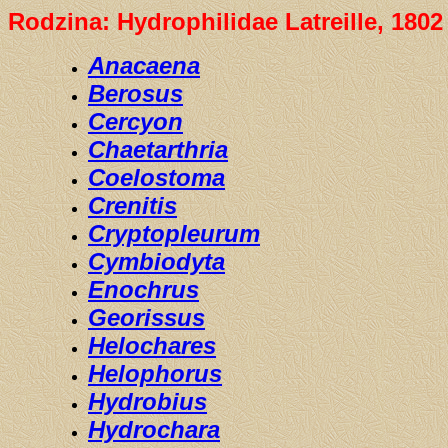
Rodzina: Hydrophilidae
Latreille, 1802
Anacaena
Berosus
Cercyon
Chaetarthria
Coelostoma
Crenitis
Cryptopleurum
Cymbiodyta
Enochrus
Georissus
Helochares
Helophorus
Hydrobius
Hydrochara