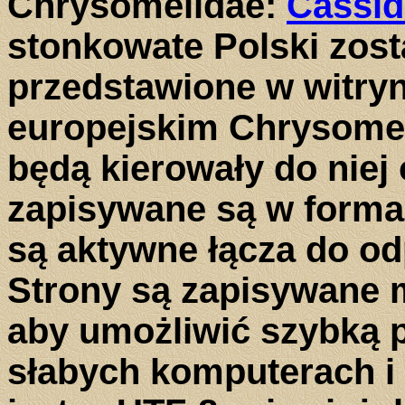
Chrysomelidae:
Cassid
stonkowate Polski zosta
przedstawione w witry
europejskim Chrysomeli
będą kierowały do niej 
zapisywane są w formac
są aktywne łącza do od
Strony są zapisywane 
aby umożliwić szybką p
słabych komputerach i