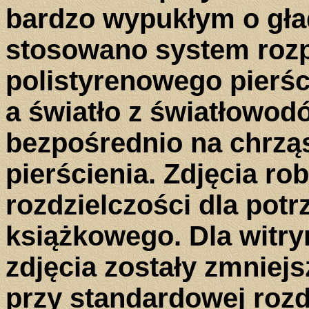
bardzo wypukłym o gład
stosowano system rozp
polistyrenowego pierśc
a światło z światłowod
bezpośrednio na chrząs
pierścienia. Zdjęcia r
rozdzielczości dla pot
książkowego. Dla witry
zdjęcia zostały zmnie
przy standardowej rozdz