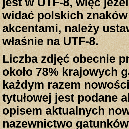
jest w UTF-8, więc jeże
widać polskich znaków
akcentami, należy usta
właśnie na UTF-8.
Liczba zdjęć obecnie p
około 78% krajowych g
każdym razem nowości w
tytułowej jest podane a
opisem aktualnych now
nazewnictwo gatunków 