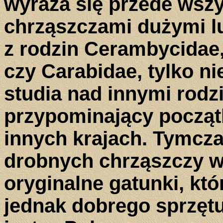
wyraża się przede wsz
chrząszczami dużymi l
z rodzin Cerambycidae
czy Carabidae, tylko n
studia nad innymi rodzi
przypominający począt
innych krajach. Tymcz
drobnych chrząszczy w
oryginalne gatunki, k
jednak dobrego sprzętu